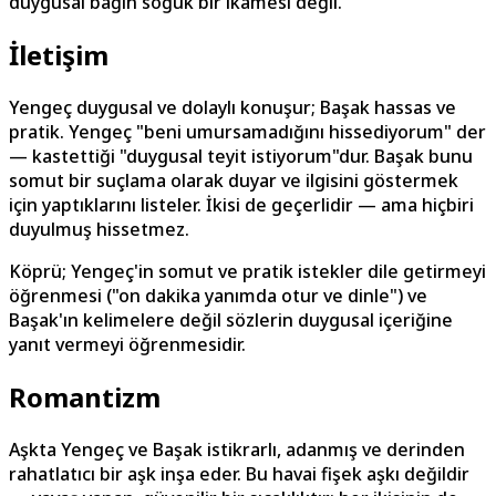
duygusal bağın soğuk bir ikamesi değil.
İletişim
Yengeç duygusal ve dolaylı konuşur; Başak hassas ve
pratik. Yengeç "beni umursamadığını hissediyorum" der
— kastettiği "duygusal teyit istiyorum"dur. Başak bunu
somut bir suçlama olarak duyar ve ilgisini göstermek
için yaptıklarını listeler. İkisi de geçerlidir — ama hiçbiri
duyulmuş hissetmez.
Köprü; Yengeç'in somut ve pratik istekler dile getirmeyi
öğrenmesi ("on dakika yanımda otur ve dinle") ve
Başak'ın kelimelere değil sözlerin duygusal içeriğine
yanıt vermeyi öğrenmesidir.
Romantizm
Aşkta Yengeç ve Başak istikrarlı, adanmış ve derinden
rahatlatıcı bir aşk inşa eder. Bu havai fişek aşkı değildir