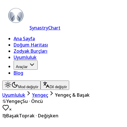
SynastryChart
Ana Sayfa
Doğum Haritası
Zodyak Burçları
Uyumluluk
Araçlar
Blog
Mod değiştir
Dil değiştir
Uyumluluk
Yengeç
Yengeç & Başak
♋
Yengeç
Su
·
Öncü
×
♍
Başak
Toprak
·
Değişken