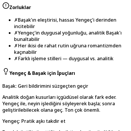
Zorluklar
✗
Başak'ın eleştirisi, hassas Yengeç'i derinden
incitebilir
✗
Yengeç'in duygusal yoğunluğu, analitik Başak'ı
bunaltabilir
✗
Her ikisi de rahat rutin uğruna romantizmden
kaçınabilir
✗
Farklı işleme stilleri — duygusal vs. analitik
Yengeç & Başak için İpuçları
Başak: Geri bildirimini süzgeçten geçir
Analitik doğan kusurları içgüdüsel olarak fark eder.
Yengeç ile, neyin işlediğini söyleyerek başla; sonra
geliştirilebilecek olana geç. Ton çok önemli.
Yengeç: Pratik aşkı takdir et