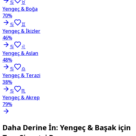
♋
♉
Yengeç & Boğa
70
%
♋
♊
Yengeç & İkizler
46
%
♋
♌
Yengeç & Aslan
48
%
♋
♎
Yengeç & Terazi
38
%
♋
♏
Yengeç & Akrep
79
%
Daha Derine İn: Yengeç & Başak için