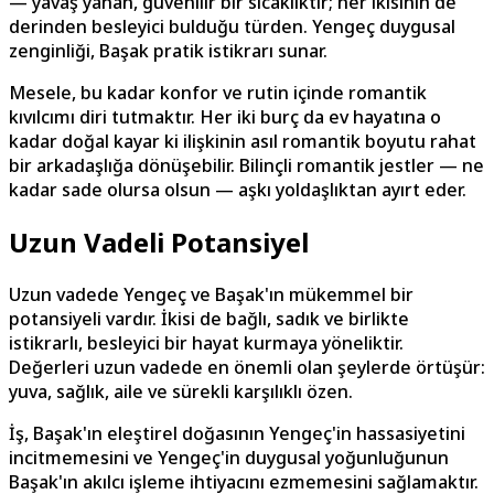
— yavaş yanan, güvenilir bir sıcaklıktır; her ikisinin de
derinden besleyici bulduğu türden. Yengeç duygusal
zenginliği, Başak pratik istikrarı sunar.
Mesele, bu kadar konfor ve rutin içinde romantik
kıvılcımı diri tutmaktır. Her iki burç da ev hayatına o
kadar doğal kayar ki ilişkinin asıl romantik boyutu rahat
bir arkadaşlığa dönüşebilir. Bilinçli romantik jestler — ne
kadar sade olursa olsun — aşkı yoldaşlıktan ayırt eder.
Uzun Vadeli Potansiyel
Uzun vadede Yengeç ve Başak'ın mükemmel bir
potansiyeli vardır. İkisi de bağlı, sadık ve birlikte
istikrarlı, besleyici bir hayat kurmaya yöneliktir.
Değerleri uzun vadede en önemli olan şeylerde örtüşür:
yuva, sağlık, aile ve sürekli karşılıklı özen.
İş, Başak'ın eleştirel doğasının Yengeç'in hassasiyetini
incitmemesini ve Yengeç'in duygusal yoğunluğunun
Başak'ın akılcı işleme ihtiyacını ezmemesini sağlamaktır.