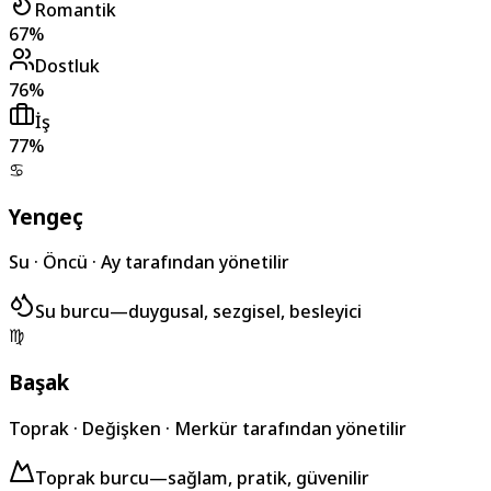
Romantik
67
%
Dostluk
76
%
İş
77
%
♋
Yengeç
Su
·
Öncü
·
Ay tarafından yönetilir
Su burcu
—
duygusal, sezgisel, besleyici
♍
Başak
Toprak
·
Değişken
·
Merkür tarafından yönetilir
Toprak burcu
—
sağlam, pratik, güvenilir