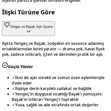
ilişkinin yalnızca işlevsel olmasını engeller.
İlişki Türüne Göre
Yengeç ve Başak Aşk Uyumu
Aşkta Yengeç ve Başak, zodyakın en sessizce adanmış
ortaklıklarından birini yaratır — drama yok, havai fişek
yok, sadece istikrarlı, içten ve derinden pratik bir aşk.
Güçlü Yönler
✓
İkisi de aşkı sürekli ve somut özen eylemleriyle
ifade eder
✓
İlişkiye derin karşılıklı sadakat ve bağlılık
✓
Yengeç'in duygusal sıcaklığı Başak'ı yumuşatır;
Başak'ın istikrarı Yengeç'i topraklar
✓
Yuva, sağlık ve aile etrafında ortak değerler