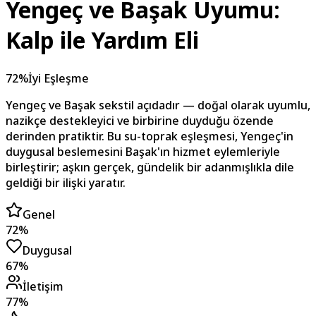
Yengeç ve Başak Uyumu:
Kalp ile Yardım Eli
72
%
İyi Eşleşme
Yengeç ve Başak sekstil açıdadır — doğal olarak uyumlu,
nazikçe destekleyici ve birbirine duyduğu özende
derinden pratiktir. Bu su-toprak eşleşmesi, Yengeç'in
duygusal beslemesini Başak'ın hizmet eylemleriyle
birleştirir; aşkın gerçek, gündelik bir adanmışlıkla dile
geldiği bir ilişki yaratır.
Genel
72
%
Duygusal
67
%
İletişim
77
%