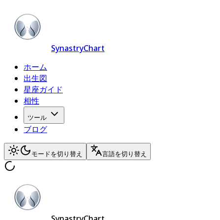
SynastryChart
ホーム
出生図
星座ガイド
相性
ツール
ブログ
モードを切り替え
言語を切り替え
SynastryChart